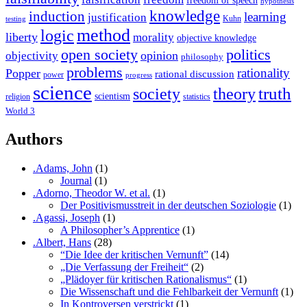
hypothesis
knowledge
induction
learning
justification
Kuhn
testing
method
logic
liberty
morality
objective knowledge
open society
politics
opinion
objectivity
philosophy
problems
rationality
Popper
rational discussion
power
progress
science
society
truth
theory
scientism
religion
statistics
World 3
Authors
.Adams, John
(1)
Journal
(1)
.Adorno, Theodor W. et al.
(1)
Der Positivismusstreit in der deutschen Soziologie
(1)
.Agassi, Joseph
(1)
A Philosopher’s Apprentice
(1)
.Albert, Hans
(28)
“Die Idee der kritischen Vernunft”
(14)
„Die Verfassung der Freiheit“
(2)
„Plädoyer für kritischen Rationalismus“
(1)
Die Wissenschaft und die Fehlbarkeit der Vernunft
(1)
In Kontroversen verstrickt
(1)