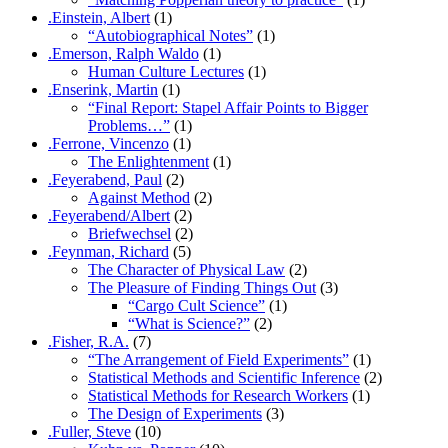
.Einstein, Albert
(1)
“Autobiographical Notes”
(1)
.Emerson, Ralph Waldo
(1)
Human Culture Lectures
(1)
.Enserink, Martin
(1)
“Final Report: Stapel Affair Points to Bigger
Problems…”
(1)
.Ferrone, Vincenzo
(1)
The Enlightenment
(1)
.Feyerabend, Paul
(2)
Against Method
(2)
.Feyerabend/Albert
(2)
Briefwechsel
(2)
.Feynman, Richard
(5)
The Character of Physical Law
(2)
The Pleasure of Finding Things Out
(3)
“Cargo Cult Science”
(1)
“What is Science?”
(2)
.Fisher, R.A.
(7)
“The Arrangement of Field Experiments”
(1)
Statistical Methods and Scientific Inference
(2)
Statistical Methods for Research Workers
(1)
The Design of Experiments
(3)
.Fuller, Steve
(10)