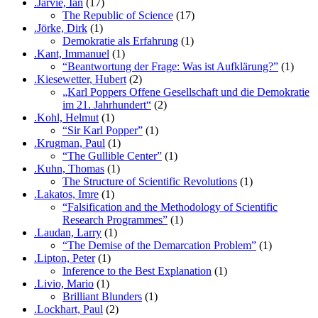
.Jarvie, Ian
(17)
The Republic of Science
(17)
.Jörke, Dirk
(1)
Demokratie als Erfahrung
(1)
.Kant, Immanuel
(1)
“Beantwortung der Frage: Was ist Aufklärung?”
(1)
.Kiesewetter, Hubert
(2)
„Karl Poppers Offene Gesellschaft und die Demokratie
im 21. Jahrhundert“
(2)
.Kohl, Helmut
(1)
“Sir Karl Popper”
(1)
.Krugman, Paul
(1)
“The Gullible Center”
(1)
.Kuhn, Thomas
(1)
The Structure of Scientific Revolutions
(1)
.Lakatos, Imre
(1)
“Falsification and the Methodology of Scientific
Research Programmes”
(1)
.Laudan, Larry
(1)
“The Demise of the Demarcation Problem”
(1)
.Lipton, Peter
(1)
Inference to the Best Explanation
(1)
.Livio, Mario
(1)
Brilliant Blunders
(1)
.Lockhart, Paul
(2)