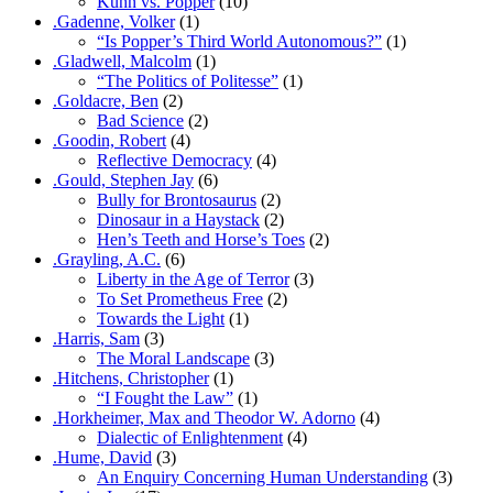
Kuhn vs. Popper
(10)
.Gadenne, Volker
(1)
“Is Popper’s Third World Autonomous?”
(1)
.Gladwell, Malcolm
(1)
“The Politics of Politesse”
(1)
.Goldacre, Ben
(2)
Bad Science
(2)
.Goodin, Robert
(4)
Reflective Democracy
(4)
.Gould, Stephen Jay
(6)
Bully for Brontosaurus
(2)
Dinosaur in a Haystack
(2)
Hen’s Teeth and Horse’s Toes
(2)
.Grayling, A.C.
(6)
Liberty in the Age of Terror
(3)
To Set Prometheus Free
(2)
Towards the Light
(1)
.Harris, Sam
(3)
The Moral Landscape
(3)
.Hitchens, Christopher
(1)
“I Fought the Law”
(1)
.Horkheimer, Max and Theodor W. Adorno
(4)
Dialectic of Enlightenment
(4)
.Hume, David
(3)
An Enquiry Concerning Human Understanding
(3)