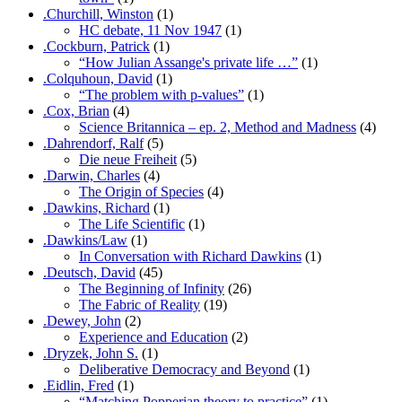
.Churchill, Winston
(1)
HC debate, 11 Nov 1947
(1)
.Cockburn, Patrick
(1)
“How Julian Assange's private life …”
(1)
.Colquhoun, David
(1)
“The problem with p-values”
(1)
.Cox, Brian
(4)
Science Britannica – ep. 2, Method and Madness
(4)
.Dahrendorf, Ralf
(5)
Die neue Freiheit
(5)
.Darwin, Charles
(4)
The Origin of Species
(4)
.Dawkins, Richard
(1)
The Life Scientific
(1)
.Dawkins/Law
(1)
In Conversation with Richard Dawkins
(1)
.Deutsch, David
(45)
The Beginning of Infinity
(26)
The Fabric of Reality
(19)
.Dewey, John
(2)
Experience and Education
(2)
.Dryzek, John S.
(1)
Deliberative Democracy and Beyond
(1)
.Eidlin, Fred
(1)
“Matching Popperian theory to practice”
(1)