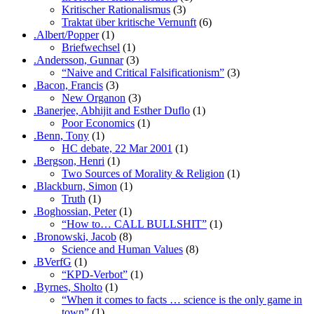
Kritischer Rationalismus
(3)
Traktat über kritische Vernunft
(6)
.Albert/Popper
(1)
Briefwechsel
(1)
.Andersson, Gunnar
(3)
“Naive and Critical Falsificationism”
(3)
.Bacon, Francis
(3)
New Organon
(3)
.Banerjee, Abhijit and Esther Duflo
(1)
Poor Economics
(1)
.Benn, Tony
(1)
HC debate, 22 Mar 2001
(1)
.Bergson, Henri
(1)
Two Sources of Morality & Religion
(1)
.Blackburn, Simon
(1)
Truth
(1)
.Boghossian, Peter
(1)
“How to… CALL BULLSHIT”
(1)
.Bronowski, Jacob
(8)
Science and Human Values
(8)
.BVerfG
(1)
“KPD-Verbot”
(1)
.Byrnes, Sholto
(1)
“When it comes to facts … science is the only game in
town”
(1)