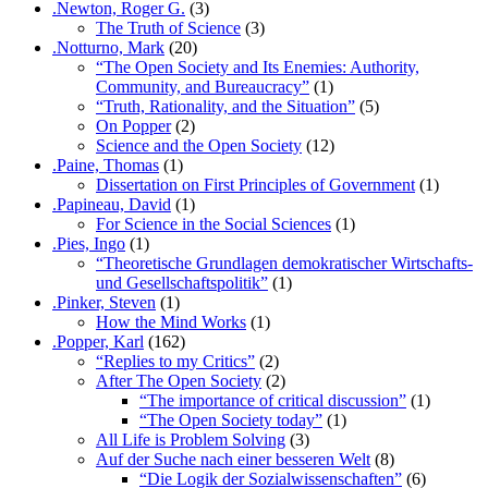
.Newton, Roger G.
(3)
The Truth of Science
(3)
.Notturno, Mark
(20)
“The Open Society and Its Enemies: Authority,
Community, and Bureaucracy”
(1)
“Truth, Rationality, and the Situation”
(5)
On Popper
(2)
Science and the Open Society
(12)
.Paine, Thomas
(1)
Dissertation on First Principles of Government
(1)
.Papineau, David
(1)
For Science in the Social Sciences
(1)
.Pies, Ingo
(1)
“Theoretische Grundlagen demokratischer Wirtschafts-
und Gesellschaftspolitik”
(1)
.Pinker, Steven
(1)
How the Mind Works
(1)
.Popper, Karl
(162)
“Replies to my Critics”
(2)
After The Open Society
(2)
“The importance of critical discussion”
(1)
“The Open Society today”
(1)
All Life is Problem Solving
(3)
Auf der Suche nach einer besseren Welt
(8)
“Die Logik der Sozialwissenschaften”
(6)