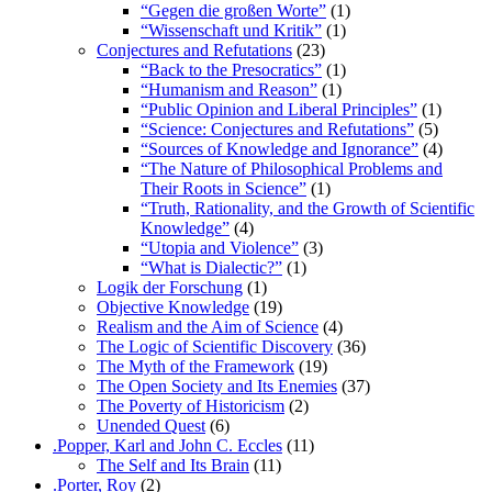
“Gegen die großen Worte”
(1)
“Wissenschaft und Kritik”
(1)
Conjectures and Refutations
(23)
“Back to the Presocratics”
(1)
“Humanism and Reason”
(1)
“Public Opinion and Liberal Principles”
(1)
“Science: Conjectures and Refutations”
(5)
“Sources of Knowledge and Ignorance”
(4)
“The Nature of Philosophical Problems and
Their Roots in Science”
(1)
“Truth, Rationality, and the Growth of Scientific
Knowledge”
(4)
“Utopia and Violence”
(3)
“What is Dialectic?”
(1)
Logik der Forschung
(1)
Objective Knowledge
(19)
Realism and the Aim of Science
(4)
The Logic of Scientific Discovery
(36)
The Myth of the Framework
(19)
The Open Society and Its Enemies
(37)
The Poverty of Historicism
(2)
Unended Quest
(6)
.Popper, Karl and John C. Eccles
(11)
The Self and Its Brain
(11)
.Porter, Roy
(2)