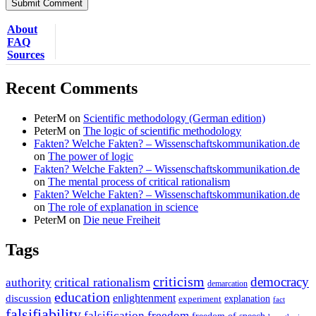
About
FAQ
Sources
Recent Comments
PeterM
on
Scientific methodology (German edition)
PeterM
on
The logic of scientific methodology
Fakten? Welche Fakten? – Wissenschaftskommunikation.de
on
The power of logic
Fakten? Welche Fakten? – Wissenschaftskommunikation.de
on
The mental process of critical rationalism
Fakten? Welche Fakten? – Wissenschaftskommunikation.de
on
The role of explanation in science
PeterM
on
Die neue Freiheit
Tags
criticism
democracy
critical rationalism
authority
demarcation
education
enlightenment
discussion
experiment
explanation
fact
falsifiability
falsification
freedom
freedom of speech