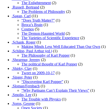
The Enlightenment
(2)
.Russell, Bertrand
(2)
The Problems of Philosophy
(2)
.Sagan, Carl
(11)
“Does Truth Matter?”
(1)
Broca’s Brain
(1)
Cosmos
(5)
The Demon-Haunted World
(2)
The Varieties of Scientific Experience
(2)
.Schank, Roger
(1)
Making Minds Less Well Educated Than Our Own
(1)
.Schilpp, Paul Arthur (ed.)
(1)
The Philosophy of Karl Popper
(1)
.Shearmur, Jeremy
(2)
The political thought of Karl Popper
(2)
.Shirky, Clay
(1)
Tweet on 2009-10-17
(1)
.Singer, Peter
(1)
“Discovering Karl Popper”
(1)
.Sloman/Fernbach
(1)
“Why Partisans Can’t Explain Their Views”
(1)
.Smolin, Lee
(1)
The Trouble with Physics
(1)
.Soros, George
(1)
Open Society
(1)