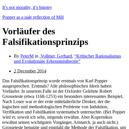
It’s not morality, it’s bigotry
Popper as a pale reflection of Mill
Vorläufer des
Falsifikationsprinzips
By
PeterM
in
.Vollmer, Gerhard
,
“Kritischer Rationalismus
und Evolutionäre Erkenntnistheorie”
2 December 2014
Das Falsifikationsprinzip wurde erstmals von Karl Popper
ausgesprochen. Erstmals? Alle philosophischen Ideen ha­ben
Vorläufer. In unserem Falle ist der Oxforder Gelehrte Robert
Grosseteste (etwa 1168-1253) ein besonders interes­santes Beispiel.
Nach Losee war er der erste mittelalterliche Denker, der die
logischen und methodologischen Pro­bleme von Induktion,
Verifikation und Falsifikation systematisch untersuchte. (Bei Popper
wird er, soweit ich sehe, nir­gends erwähnt. Aber Kopernikus
erwähnt seinen wichtigsten Vorgänger, Aristarch, ja auch nicht.)
Grosseteste benutzte und empfahl die Methode der Falsifikation, um