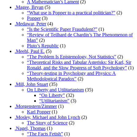
A Mathematician’s Lament
(2)
.Magee, Bryan
(5)
“What use is Popper to a practical politician?”
(2)
Popper
(3)
.Medawar, Peter
(4)
“Is the Scientific Paper Fraudulent?”
(1)
“Review of Teilhard de Chardin’s The Phenomenon of
Man”
(2)
Pluto’s Republic
(1)
.Meehl, Paul E.
(5)
“The Problem Is Epistemology, Not Statistics”
(2)
“Theoretical Risks and Tabular Asterisks: Sir Karl, Sir
Ronald, and the Slow Progress of Soft Psychology”
(1)
“Theory-testing in Psychology and Physics: A
Methodological Paradox”
(2)
.Mill, John Stuart
(35)
On Liberty and Utilitarianism
(35)
“On Liberty”
(32)
“Utilitarianism”
(3)
.Morgenstern/Zimmer
(1)
Karl Popper
(1)
.Mosley, Michael and John Lynch
(2)
The Story of Science
(2)
.Nagel, Thomas
(1)
“The Facts Fetish”
(1)